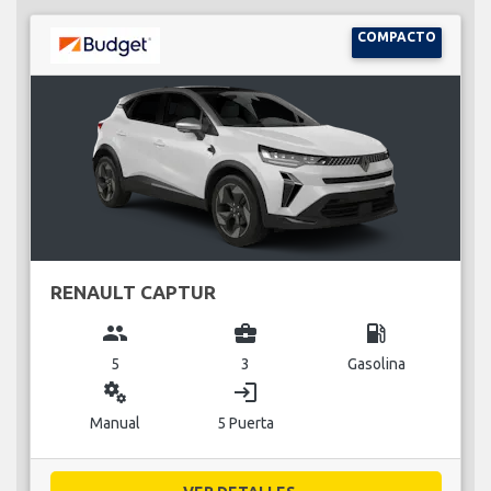
COMPACTO
RENAULT CAPTUR
group
business_center
local_gas_station
5
3
Gasolina
miscellaneous_services
login
Manual
5 Puerta