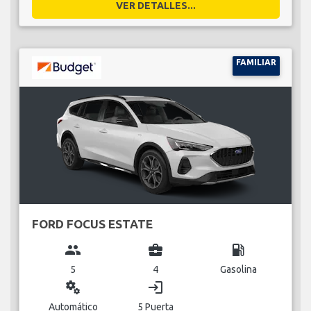
VER DETALLES...
FAMILIAR
FORD FOCUS ESTATE
group
business_center
local_gas_station
5
4
Gasolina
miscellaneous_services
login
Automático
5 Puerta