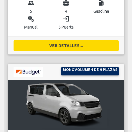
group
business_center
local_gas_station
5
4
Gasolina
miscellaneous_services
login
Manual
5 Puerta
VER DETALLES...
MONOVOLUMEN DE 9 PLAZAS