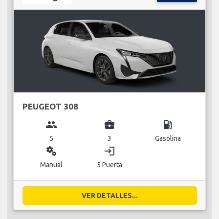
PEUGEOT 308
group
business_center
local_gas_station
5
3
Gasolina
miscellaneous_services
login
Manual
5 Puerta
VER DETALLES...