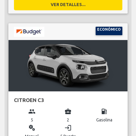
VER DETALLES...
ECONÓMICO
CITROEN C3
group
business_center
local_gas_station
5
2
Gasolina
miscellaneous_services
login