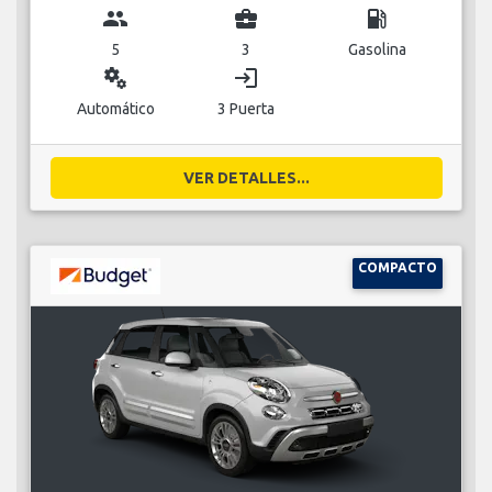
group
business_center
local_gas_station
5
3
Gasolina
miscellaneous_services
login
Automático
3 Puerta
VER DETALLES...
COMPACTO