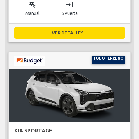
miscellaneous_services
login
Manual
5 Puerta
VER DETALLES...
TODOTERRENO
KIA SPORTAGE