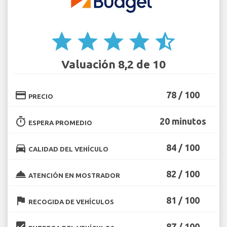
star
star
star
star
star_half
Valuación 8,2 de 10
credit_card
78 / 100
PRECIO
timer
20 minutos
ESPERA PROMEDIO
directions_car
84 / 100
CALIDAD DEL VEHÍCULO
room_service
82 / 100
ATENCIÓN EN MOSTRADOR
flag
81 / 100
RECOGIDA DE VEHÍCULOS
beenhere
87 / 100