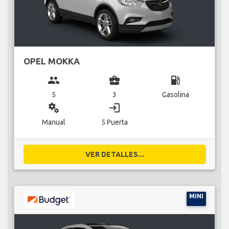
OPEL MOKKA
group
business_center
local_gas_station
5
3
Gasolina
miscellaneous_services
login
Manual
5 Puerta
VER DETALLES...
MINI