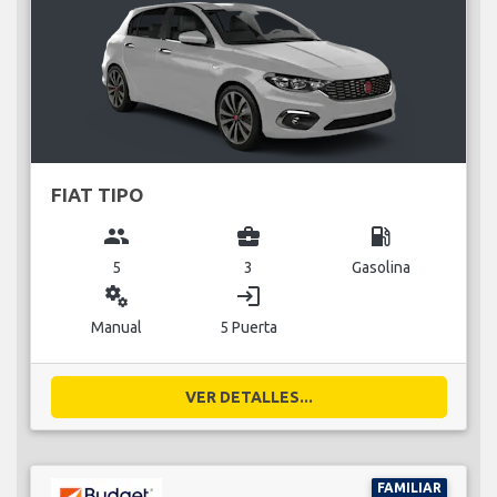
FIAT TIPO
group
business_center
local_gas_station
5
3
Gasolina
miscellaneous_services
login
Manual
5 Puerta
VER DETALLES...
FAMILIAR