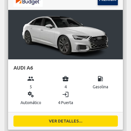
AUDI A6
group
business_center
local_gas_station
5
4
Gasolina
miscellaneous_services
login
Automático
4 Puerta
VER DETALLES...