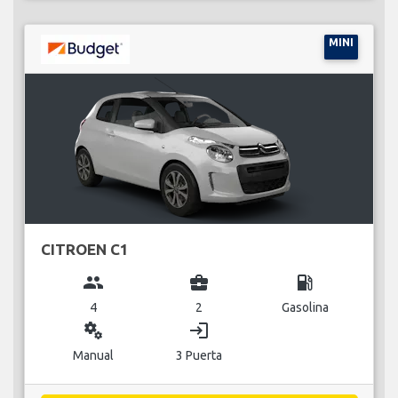
MINI
CITROEN C1
group
business_center
local_gas_station
4
2
Gasolina
miscellaneous_services
login
Manual
3 Puerta