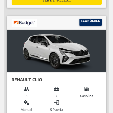
VER DETALLES...
ECONÓMICO
RENAULT CLIO
group
business_center
local_gas_station
5
2
Gasolina
miscellaneous_services
login
Manual
5 Puerta