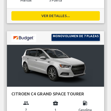
Manual
5 Puerta
VER DETALLES...
MONOVOLUMEN DE 7 PLAZAS
CITROEN C4 GRAND SPACE TOURER
group
business_center
local_gas_station
7
1
Gasolina