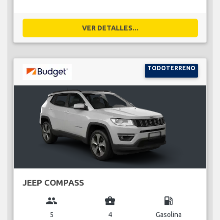
VER DETALLES...
TODOTERRENO
JEEP COMPASS
group
business_center
local_gas_station
5
4
Gasolina