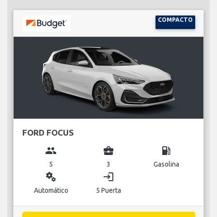
COMPACTO
FORD FOCUS
group
business_center
local_gas_station
5
3
Gasolina
miscellaneous_services
login
Automático
5 Puerta