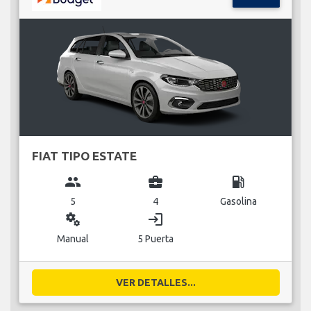
FIAT TIPO ESTATE
group
business_center
local_gas_station
5
4
Gasolina
miscellaneous_services
login
Manual
5 Puerta
VER DETALLES...