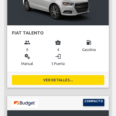
FIAT TALENTO
group
business_center
local_gas_station
9
4
Gasolina
miscellaneous_services
login
Manual
5 Puerta
VER DETALLES...
COMPACTO