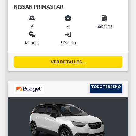
NISSAN PRIMASTAR
group
business_center
local_gas_station
9
4
Gasolina
miscellaneous_services
login
Manual
5 Puerta
VER DETALLES...
TODOTERRENO