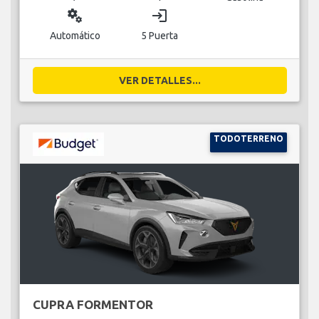
miscellaneous_services
login
Automático
5 Puerta
VER DETALLES...
TODOTERRENO
CUPRA FORMENTOR