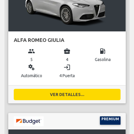
ALFA ROMEO GIULIA
group
business_center
local_gas_station
5
4
Gasolina
miscellaneous_services
login
Automático
4 Puerta
VER DETALLES...
PREMIUM