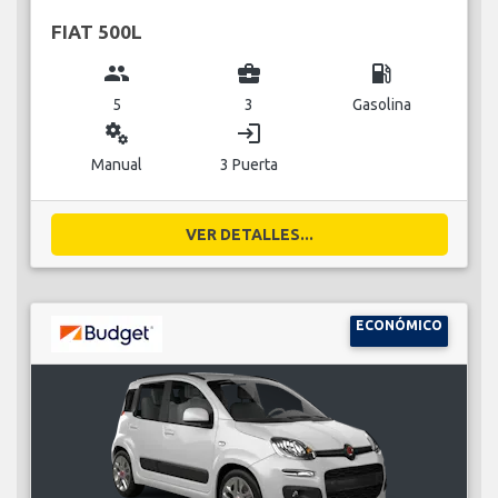
FIAT 500L
group
business_center
local_gas_station
5
3
Gasolina
miscellaneous_services
login
Manual
3 Puerta
VER DETALLES...
ECONÓMICO