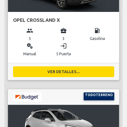
OPEL CROSSLAND X
group
business_center
local_gas_station
5
3
Gasolina
miscellaneous_services
login
Manual
5 Puerta
VER DETALLES...
TODOTERRENO