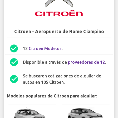
Citroen - Aeropuerto de Rome Ciampino
check_circle
12
Citroen Modelos
.
check_circle
Disponible a través de
proveedores de 12
.
Se buscaron cotizaciones de alquiler de
check_circle
autos en 105 Citroen.
Modelos populares de Citroen para alquilar: