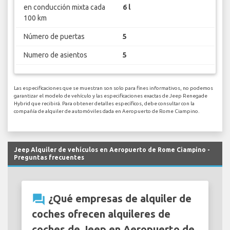
en conducción mixta cada
6 l
100 km
Número de puertas
5
Numero de asientos
5
Las especificaciones que se muestran son solo para fines informativos, no podemos
garantizar el modelo de vehículo y las especificaciones exactas de Jeep Renegade
Hybrid que recibirá. Para obtener detalles específicos, debe consultar con la
compañía de alquiler de automóviles dada en Aeropuerto de Rome Ciampino.
Jeep Alquiler de vehículos en Aeropuerto de Rome Ciampino -
Preguntas frecuentes
question_answer
¿Qué empresas de alquiler de
coches ofrecen alquileres de
coches de Jeep en Aeropuerto de