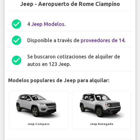
Jeep - Aeropuerto de Rome Ciampino
check_circle
4
Jeep Modelos
.
check_circle
Disponible a través de
proveedores de 14
.
Se buscaron cotizaciones de alquiler de
check_circle
autos en 123 Jeep.
Modelos populares de Jeep para alquilar:
Jeep Compass
Jeep Renegade