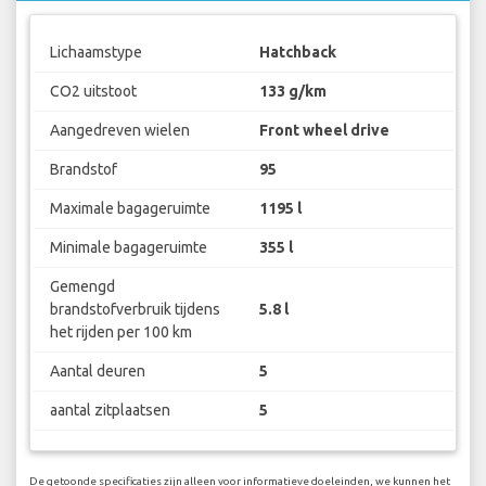
Lichaamstype
Hatchback
CO2 uitstoot
133 g/km
Aangedreven wielen
Front wheel drive
Brandstof
95
Maximale bagageruimte
1195 l
Minimale bagageruimte
355 l
Gemengd
brandstofverbruik tijdens
5.8 l
het rijden per 100 km
Aantal deuren
5
aantal zitplaatsen
5
De getoonde specificaties zijn alleen voor informatieve doeleinden, we kunnen het