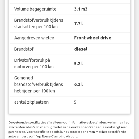
Volume bagageruimte
3.1 m3
Brandstofverbruik tijdens
7.7 l
stadsritten per 100 km
Aangedreven wielen
Front wheel drive
Brandstof
diesel
Drivstofforbruk på
5.2 l
motorvei per 100 km
Gemengd
brandstofverbruik tijdens
6.2 l
het rijden per 100 km
aantal zitplaatsen
5
De getoonde specificaties zijn alleen voor informatieve doeleinden, we kunnen het
exacte Mercedes Vito voertuigmodel en de exacte specificaties die u ontvangt niet
garanderen. Voor specifieke details kunt u contact opnemen met het betreffende
autoverhuurbedrijf op Rome Ciampino Airport.