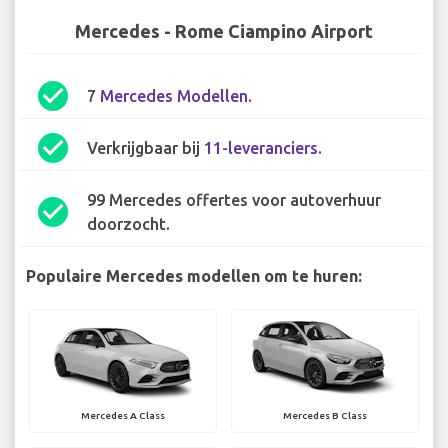
Mercedes - Rome Ciampino Airport
check_circle
7
Mercedes Modellen
.
check_circle
Verkrijgbaar bij
11-leveranciers
.
99 Mercedes offertes voor autoverhuur
check_circle
doorzocht.
Populaire Mercedes modellen om te huren:
Mercedes A Class
Mercedes B Class