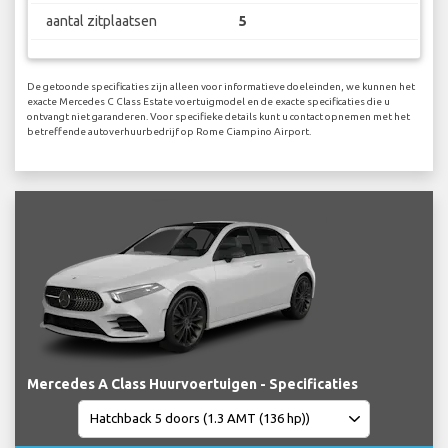
aantal zitplaatsen
5
De getoonde specificaties zijn alleen voor informatieve doeleinden, we kunnen het
exacte Mercedes C Class Estate voertuigmodel en de exacte specificaties die u
ontvangt niet garanderen. Voor specifieke details kunt u contact opnemen met het
betreffende autoverhuurbedrijf op Rome Ciampino Airport.
Mercedes A Class Huurvoertuigen - Specificaties