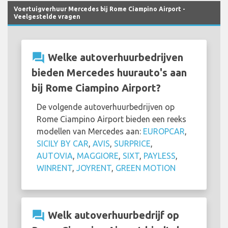
Voertuigverhuur Mercedes bij Rome Ciampino Airport -
Veelgestelde vragen
question_answer
Welke autoverhuurbedrijven
bieden Mercedes huurauto's aan
bij Rome Ciampino Airport?
De volgende autoverhuurbedrijven op
Rome Ciampino Airport bieden een reeks
modellen van Mercedes aan:
EUROPCAR
,
SICILY BY CAR
,
AVIS
,
SURPRICE
,
AUTOVIA
,
MAGGIORE
,
SIXT
,
PAYLESS
,
WINRENT
,
JOYRENT
,
GREEN MOTION
question_answer
Welk autoverhuurbedrijf op