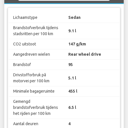
Lichaamstype
Sedan
Brandstofverbruik tijdens
9.1 l
stadsritten per 100 km
CO2 uitstoot
147 g/km
Aangedreven wielen
Rear wheel drive
Brandstof
95
Drivstofforbruk på
5.1 l
motorvei per 100 km
Minimale bagageruimte
455 l
Gemengd
brandstofverbruik tijdens
6.5 l
het rijden per 100 km
Aantal deuren
4