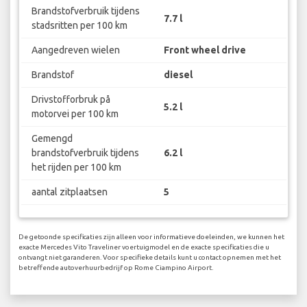
Brandstofverbruik tijdens
7.7 l
stadsritten per 100 km
Aangedreven wielen
Front wheel drive
Brandstof
diesel
Drivstofforbruk på
5.2 l
motorvei per 100 km
Gemengd
brandstofverbruik tijdens
6.2 l
het rijden per 100 km
aantal zitplaatsen
5
De getoonde specificaties zijn alleen voor informatieve doeleinden, we kunnen het
exacte Mercedes Vito Traveliner voertuigmodel en de exacte specificaties die u
ontvangt niet garanderen. Voor specifieke details kunt u contact opnemen met het
betreffende autoverhuurbedrijf op Rome Ciampino Airport.