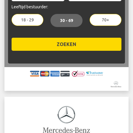
Leeftijd bestuurder:
18 - 29
70+
30 - 69
ZOEKEN