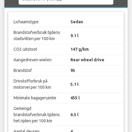
Lichaamstype
Sedan
Brandstofverbruik tijdens
9.1 l
stadsritten per 100 km
CO2 uitstoot
147 g/km
Aangedreven wielen
Rear wheel drive
Brandstof
95
Drivstofforbruk på
5.1 l
motorvei per 100 km
Minimale bagageruimte
455 l
Gemengd
brandstofverbruik tijdens
6.5 l
het rijden per 100 km
Aantal deuren
4