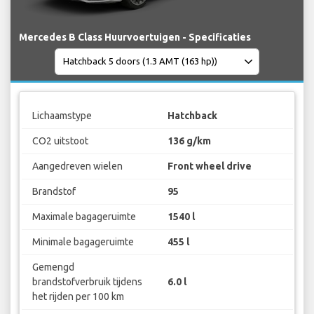
Mercedes B Class Huurvoertuigen - Specificaties
Lichaamstype
Hatchback
CO2 uitstoot
136 g/km
Aangedreven wielen
Front wheel drive
Brandstof
95
Maximale bagageruimte
1540 l
Minimale bagageruimte
455 l
Gemengd
brandstofverbruik tijdens
6.0 l
het rijden per 100 km