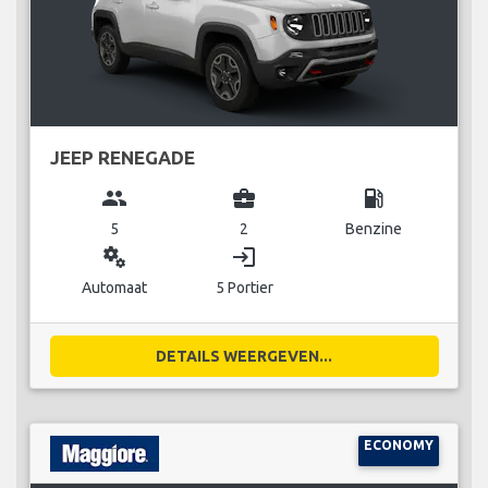
JEEP RENEGADE
group
business_center
local_gas_station
5
2
Benzine
miscellaneous_services
login
Automaat
5 Portier
DETAILS WEERGEVEN...
ECONOMY