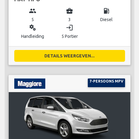
group
business_center
local_gas_station
5
3
Diesel
miscellaneous_services
login
Handleiding
5 Portier
DETAILS WEERGEVEN...
7-PERSOONS MPV