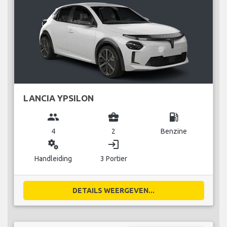
LANCIA YPSILON
group
business_center
local_gas_station
4
2
Benzine
miscellaneous_services
login
Handleiding
3 Portier
DETAILS WEERGEVEN...