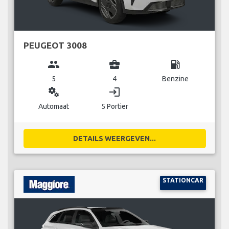
PEUGEOT 3008
group
business_center
local_gas_station
5
4
Benzine
miscellaneous_services
login
Automaat
5 Portier
DETAILS WEERGEVEN...
STATIONCAR