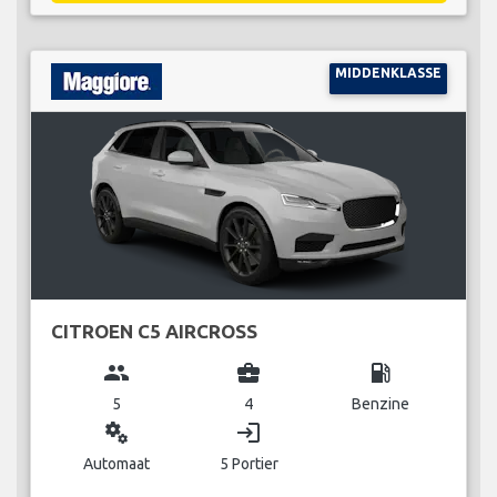
MIDDENKLASSE
CITROEN C5 AIRCROSS
group
business_center
local_gas_station
5
4
Benzine
miscellaneous_services
login
Automaat
5 Portier