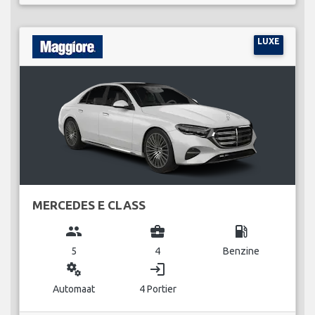
LUXE
MERCEDES E CLASS
group
business_center
local_gas_station
5
4
Benzine
miscellaneous_services
login
Automaat
4 Portier