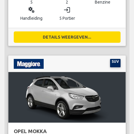
5
2
Benzine
miscellaneous_services
login
Handleiding
5 Portier
DETAILS WEERGEVEN...
SUV
OPEL MOKKA