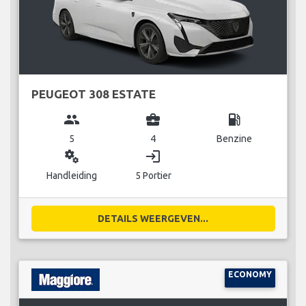
PEUGEOT 308 ESTATE
group
business_center
local_gas_station
5
4
Benzine
miscellaneous_services
login
Handleiding
5 Portier
DETAILS WEERGEVEN...
ECONOMY