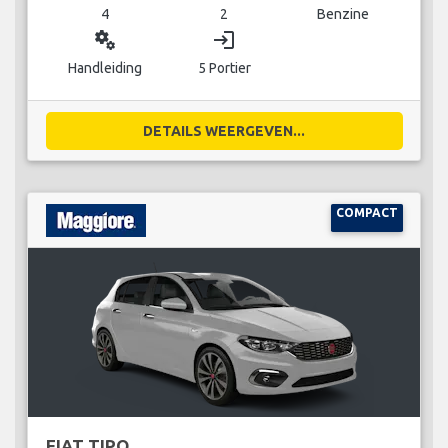
4
2
Benzine
miscellaneous_services
login
Handleiding
5 Portier
DETAILS WEERGEVEN...
COMPACT
FIAT TIPO