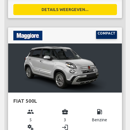
DETAILS WEERGEVEN...
COMPACT
FIAT 500L
group
business_center
local_gas_station
5
3
Benzine
miscellaneous_services
login