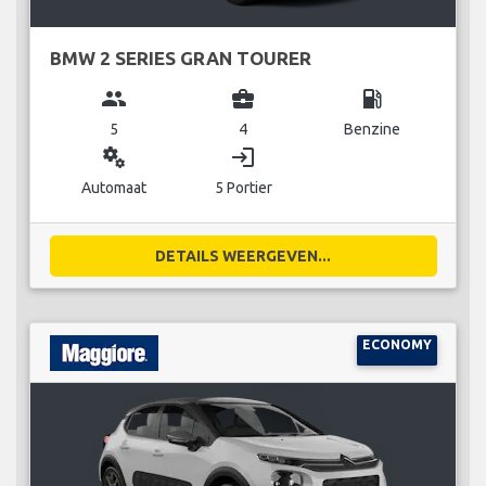
BMW 2 SERIES GRAN TOURER
group
business_center
local_gas_station
5
4
Benzine
miscellaneous_services
login
Automaat
5 Portier
DETAILS WEERGEVEN...
ECONOMY