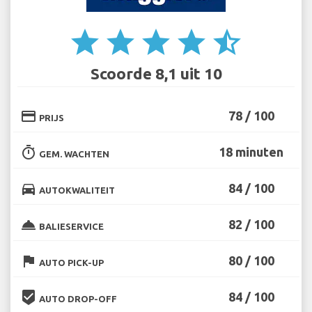
star
star
star
star
star_half
Scoorde 8,1 uit 10
credit_card
78 / 100
PRIJS
timer
18 minuten
GEM. WACHTEN
directions_car
84 / 100
AUTOKWALITEIT
room_service
82 / 100
BALIESERVICE
flag
80 / 100
AUTO PICK-UP
beenhere
84 / 100
AUTO DROP-OFF