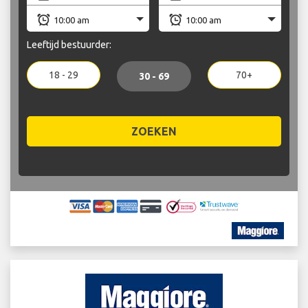
Leeftijd bestuurder:
18 - 29
70+
30 - 69
ZOEKEN