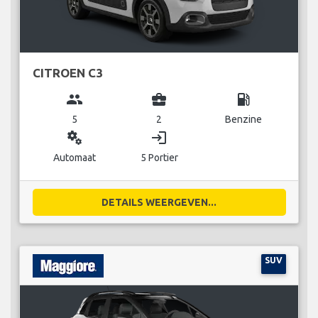
CITROEN C3
group
business_center
local_gas_station
5
2
Benzine
miscellaneous_services
login
Automaat
5 Portier
DETAILS WEERGEVEN...
SUV