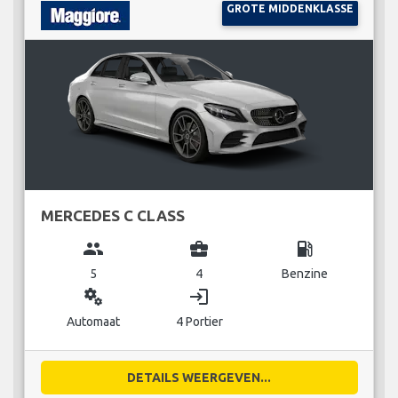
GROTE MIDDENKLASSE
MERCEDES C CLASS
group
business_center
local_gas_station
5
4
Benzine
miscellaneous_services
login
Automaat
4 Portier
DETAILS WEERGEVEN...