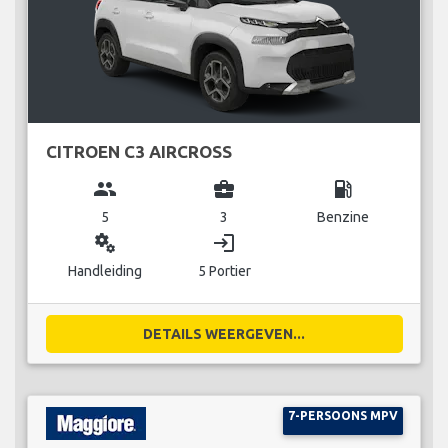
CITROEN C3 AIRCROSS
group
business_center
local_gas_station
5
3
Benzine
miscellaneous_services
login
Handleiding
5 Portier
DETAILS WEERGEVEN...
7-PERSOONS MPV