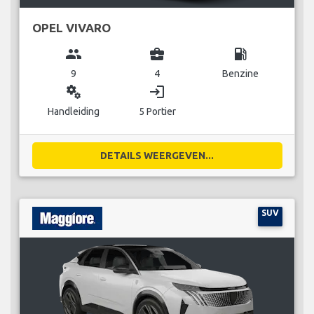
OPEL VIVARO
group
business_center
local_gas_station
9
4
Benzine
miscellaneous_services
login
Handleiding
5 Portier
DETAILS WEERGEVEN...
SUV