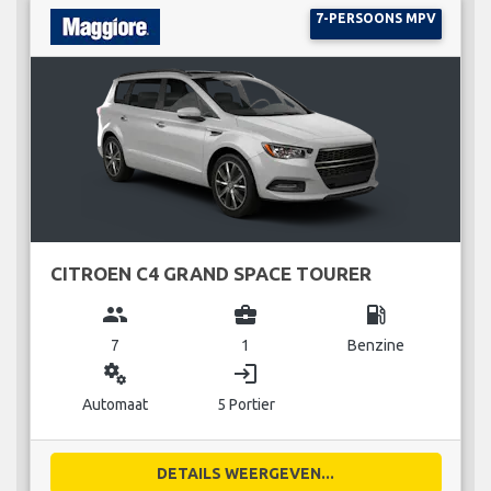
7-PERSOONS MPV
CITROEN C4 GRAND SPACE TOURER
group
business_center
local_gas_station
7
1
Benzine
miscellaneous_services
login
Automaat
5 Portier
DETAILS WEERGEVEN...