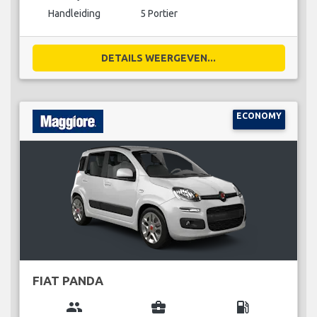
Handleiding
5 Portier
DETAILS WEERGEVEN...
ECONOMY
FIAT PANDA
group
business_center
local_gas_station