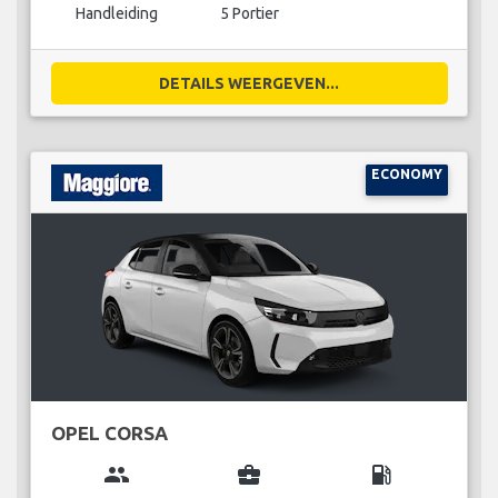
Handleiding
5 Portier
DETAILS WEERGEVEN...
ECONOMY
OPEL CORSA
group
business_center
local_gas_station