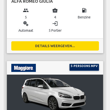
ALFA ROMEO GIULIA
group
business_center
local_gas_station
5
4
Benzine
miscellaneous_services
login
Automaat
5 Portier
DETAILS WEERGEVEN...
5-PERSOONS MPV