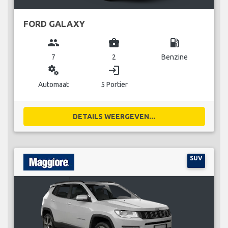
FORD GALAXY
group
business_center
local_gas_station
7
2
Benzine
miscellaneous_services
login
Automaat
5 Portier
DETAILS WEERGEVEN...
SUV