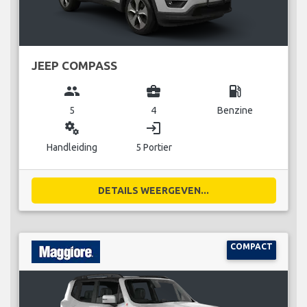
JEEP COMPASS
group
business_center
local_gas_station
5
4
Benzine
miscellaneous_services
login
Handleiding
5 Portier
DETAILS WEERGEVEN...
COMPACT