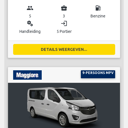
group
business_center
local_gas_station
5
3
Benzine
miscellaneous_services
login
Handleiding
5 Portier
DETAILS WEERGEVEN...
9-PERSOONS MPV