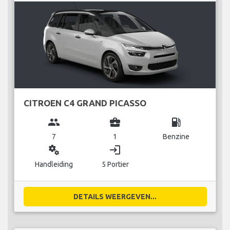
CITROEN C4 GRAND PICASSO
group
business_center
local_gas_station
7
1
Benzine
miscellaneous_services
login
Handleiding
5 Portier
DETAILS WEERGEVEN...