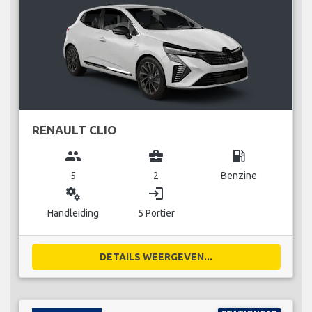
RENAULT CLIO
group
business_center
local_gas_station
5
2
Benzine
miscellaneous_services
login
Handleiding
5 Portier
DETAILS WEERGEVEN...