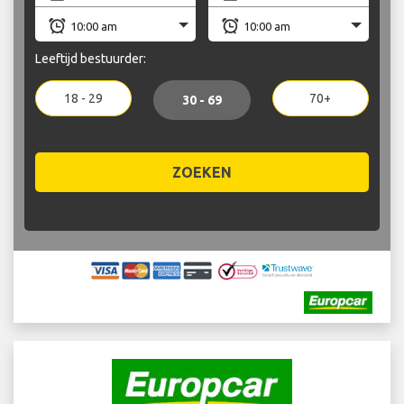
Leeftijd bestuurder:
18 - 29
70+
30 - 69
ZOEKEN