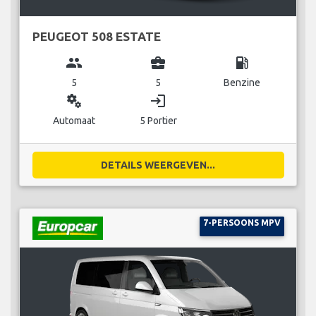
PEUGEOT 508 ESTATE
group
business_center
local_gas_station
5
5
Benzine
miscellaneous_services
login
Automaat
5 Portier
DETAILS WEERGEVEN...
7-PERSOONS MPV