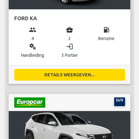
FORD KA
group
business_center
local_gas_station
4
2
Benzine
miscellaneous_services
login
Handleiding
3 Portier
DETAILS WEERGEVEN...
SUV