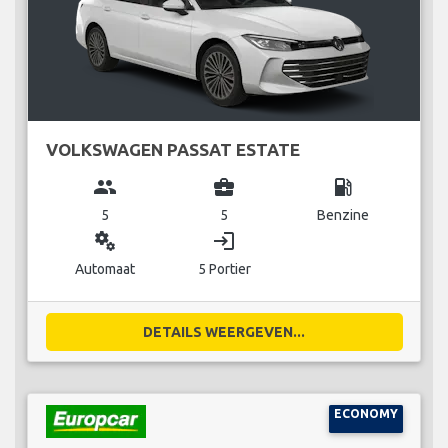
VOLKSWAGEN PASSAT ESTATE
group
business_center
local_gas_station
5
5
Benzine
miscellaneous_services
login
Automaat
5 Portier
DETAILS WEERGEVEN...
ECONOMY