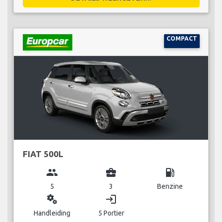
COMPACT
FIAT 500L
group
business_center
local_gas_station
5
3
Benzine
miscellaneous_services
login
Handleiding
5 Portier