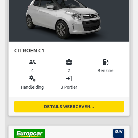
CITROEN C1
group
business_center
local_gas_station
4
2
Benzine
miscellaneous_services
login
Handleiding
3 Portier
DETAILS WEERGEVEN...
SUV