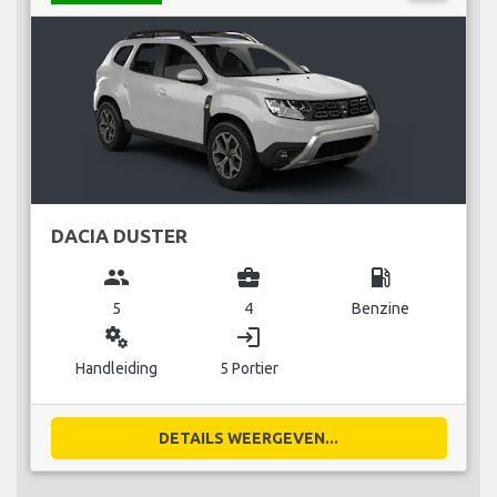
DACIA DUSTER
group
business_center
local_gas_station
5
4
Benzine
miscellaneous_services
login
Handleiding
5 Portier
DETAILS WEERGEVEN...