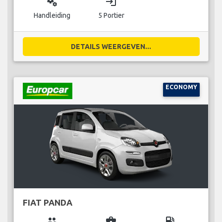
miscellaneous_services
login
Handleiding
5 Portier
DETAILS WEERGEVEN...
ECONOMY
FIAT PANDA
group
business_center
local_gas_station