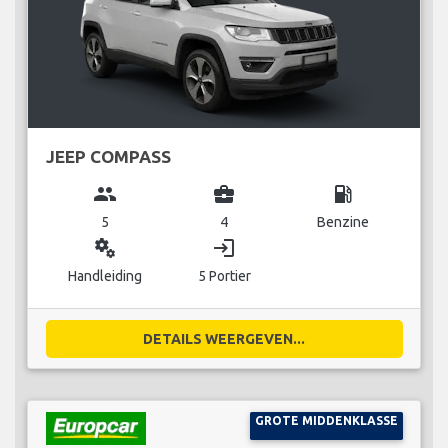
JEEP COMPASS
group
business_center
local_gas_station
5
4
Benzine
miscellaneous_services
login
Handleiding
5 Portier
DETAILS WEERGEVEN...
GROTE MIDDENKLASSE