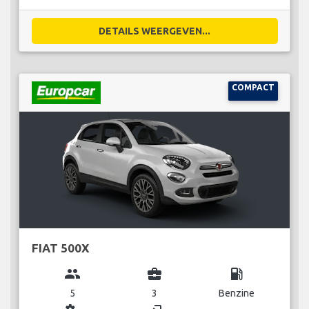
DETAILS WEERGEVEN...
COMPACT
FIAT 500X
group
business_center
local_gas_station
5
3
Benzine