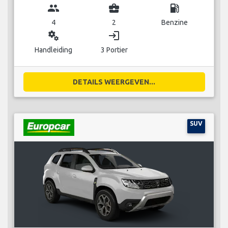
group
business_center
local_gas_station
4
2
Benzine
miscellaneous_services
login
Handleiding
3 Portier
DETAILS WEERGEVEN...
SUV