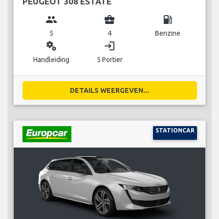
PEUGEOT 308 ESTATE
group
business_center
local_gas_station
5
4
Benzine
miscellaneous_services
login
Handleiding
5 Portier
DETAILS WEERGEVEN...
STATIONCAR