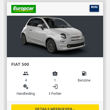
MINI
FIAT 500
group
business_center
local_gas_station
4
1
Benzine
miscellaneous_services
login
Handleiding
3 Portier
DETAILS WEERGEVEN...