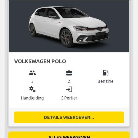
VOLKSWAGEN POLO
group
business_center
local_gas_station
5
2
Benzine
miscellaneous_services
login
Handleiding
5 Portier
DETAILS WEERGEVEN...
ALLES WEERGEVEN