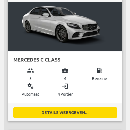
MERCEDES C CLASS
group
business_center
local_gas_station
5
4
Benzine
miscellaneous_services
login
Automaat
4 Portier
DETAILS WEERGEVEN...