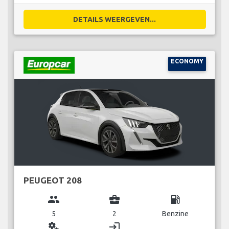
DETAILS WEERGEVEN...
ECONOMY
PEUGEOT 208
group
business_center
local_gas_station
5
2
Benzine
miscellaneous_services
login