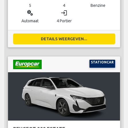
5
4
Benzine
miscellaneous_services
login
Automaat
4 Portier
DETAILS WEERGEVEN...
STATIONCAR