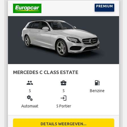
PREMIUM
MERCEDES C CLASS ESTATE
group
business_center
local_gas_station
5
5
Benzine
miscellaneous_services
login
Automaat
5 Portier
DETAILS WEERGEVEN...