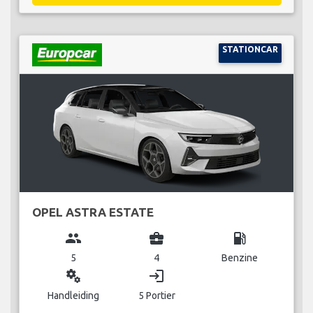
STATIONCAR
OPEL ASTRA ESTATE
group
business_center
local_gas_station
5
4
Benzine
miscellaneous_services
login
Handleiding
5 Portier