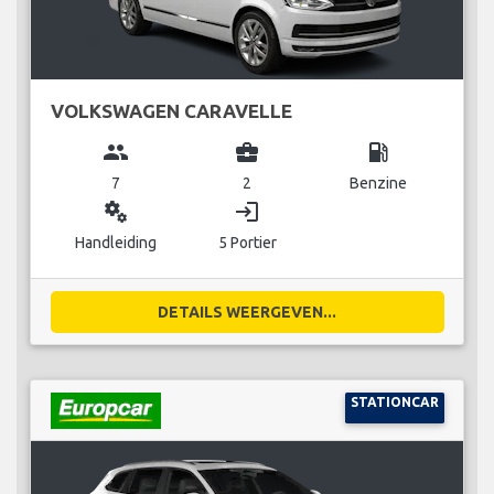
VOLKSWAGEN CARAVELLE
group
business_center
local_gas_station
7
2
Benzine
miscellaneous_services
login
Handleiding
5 Portier
DETAILS WEERGEVEN...
STATIONCAR