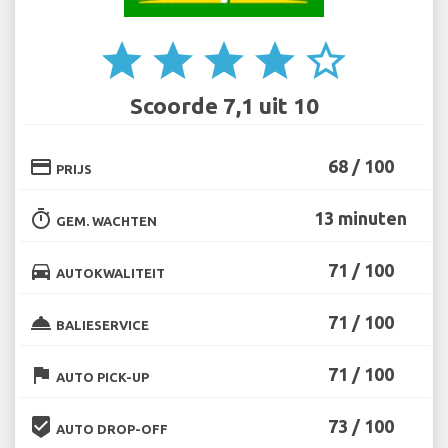
star
star
star
star
star_border
Scoorde 7,1 uit 10
credit_card
68 / 100
PRIJS
timer
13 minuten
GEM. WACHTEN
directions_car
71 / 100
AUTOKWALITEIT
room_service
71 / 100
BALIESERVICE
flag
71 / 100
AUTO PICK-UP
beenhere
73 / 100
AUTO DROP-OFF