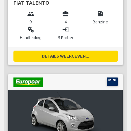
FIAT TALENTO
group
business_center
local_gas_station
9
4
Benzine
miscellaneous_services
login
Handleiding
5 Portier
DETAILS WEERGEVEN...
MINI