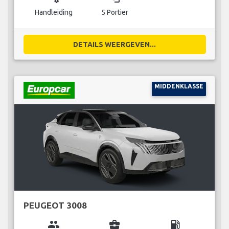
Handleiding
5 Portier
DETAILS WEERGEVEN...
MIDDENKLASSE
PEUGEOT 3008
group
business_center
local_gas_station