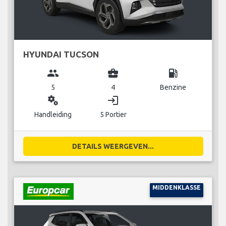
HYUNDAI TUCSON
group
business_center
local_gas_station
5
4
Benzine
miscellaneous_services
login
Handleiding
5 Portier
DETAILS WEERGEVEN...
MIDDENKLASSE