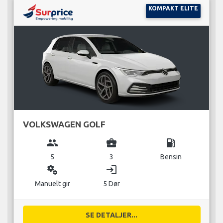
KOMPAKT ELITE
VOLKSWAGEN GOLF
group
business_center
local_gas_station
5
3
Bensin
miscellaneous_services
login
Manuelt gir
5 Dør
SE DETALJER...