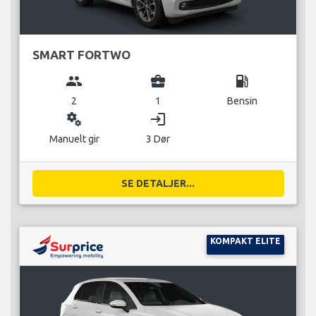
SMART FORTWO
group
business_center
local_gas_station
2
1
Bensin
miscellaneous_services
login
Manuelt gir
3 Dør
SE DETALJER...
KOMPAKT ELITE