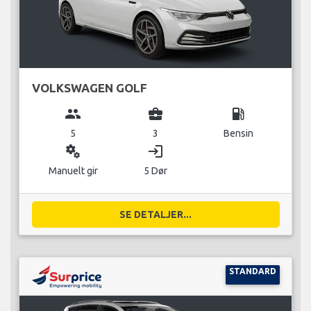
VOLKSWAGEN GOLF
group
business_center
local_gas_station
5
3
Bensin
miscellaneous_services
login
Manuelt gir
5 Dør
SE DETALJER...
STANDARD