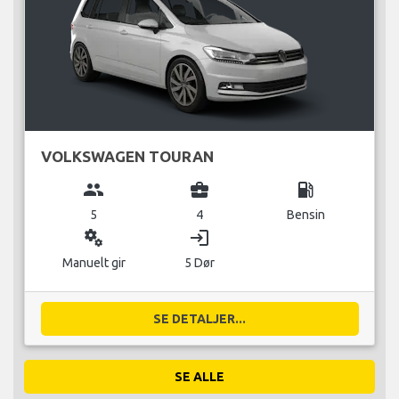
VOLKSWAGEN TOURAN
group
business_center
local_gas_station
5
4
Bensin
miscellaneous_services
login
Manuelt gir
5 Dør
SE DETALJER...
SE ALLE