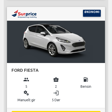
ØKONOMI
FORD FIESTA
group
business_center
local_gas_station
5
2
Bensin
miscellaneous_services
login
Manuelt gir
5 Dør