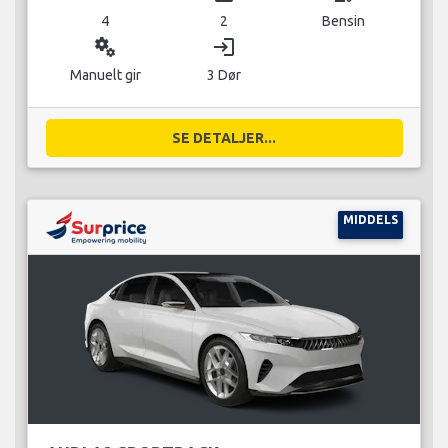
4
2
Bensin
miscellaneous_services
login
Manuelt gir
3 Dør
SE DETALJER...
MIDDELS