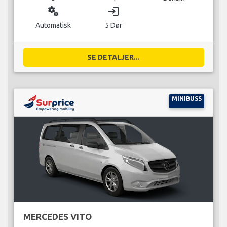
miscellaneous_services
login
Automatisk
5 Dør
SE DETALJER...
MINIBUSS
MERCEDES VITO