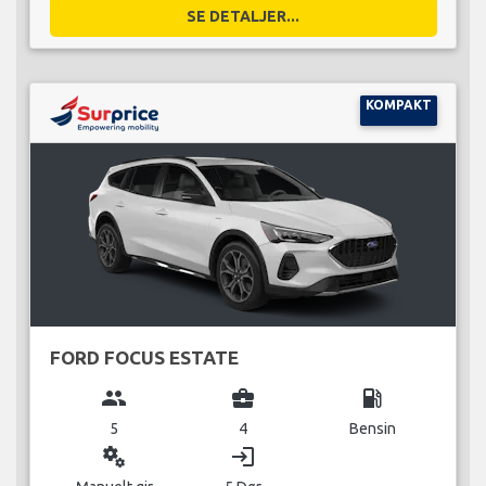
SE DETALJER...
KOMPAKT
FORD FOCUS ESTATE
group
business_center
local_gas_station
5
4
Bensin
miscellaneous_services
login