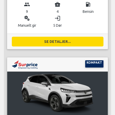
group
business_center
local_gas_station
9
4
Bensin
miscellaneous_services
login
Manuelt gir
5 Dør
SE DETALJER...
KOMPAKT