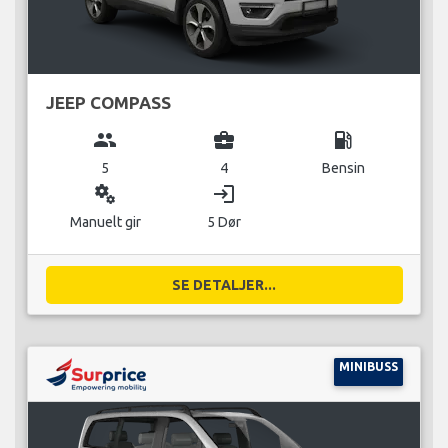
JEEP COMPASS
group
business_center
local_gas_station
5
4
Bensin
miscellaneous_services
login
Manuelt gir
5 Dør
SE DETALJER...
MINIBUSS