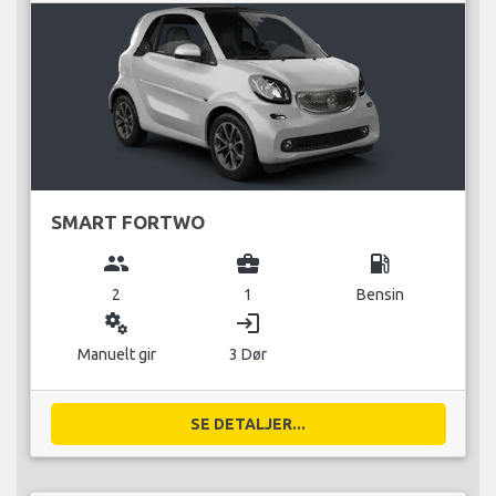
SMART FORTWO
group
business_center
local_gas_station
2
1
Bensin
miscellaneous_services
login
Manuelt gir
3 Dør
SE DETALJER...