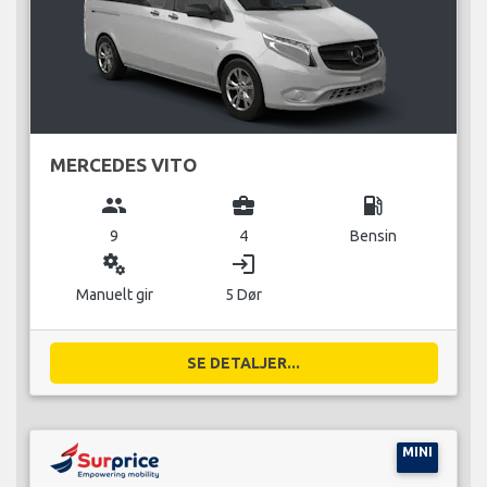
MERCEDES VITO
group
business_center
local_gas_station
9
4
Bensin
miscellaneous_services
login
Manuelt gir
5 Dør
SE DETALJER...
MINI