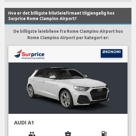
Hva er det billigste bilutleiefirmaet tilgjengelig hos
Surprice Rome Ciampino Airport?
De billigste leiebilene fra Rome Ciampino Airport hos
Rome Ciampino Airport per kategori er:
ØKONOMI
AUDI A1
group
business_center
local_gas_station