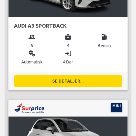
AUDI A3 SPORTBACK
group
business_center
local_gas_station
5
4
Bensin
miscellaneous_services
login
Automatisk
4 Dør
SE DETALJER...
MINI