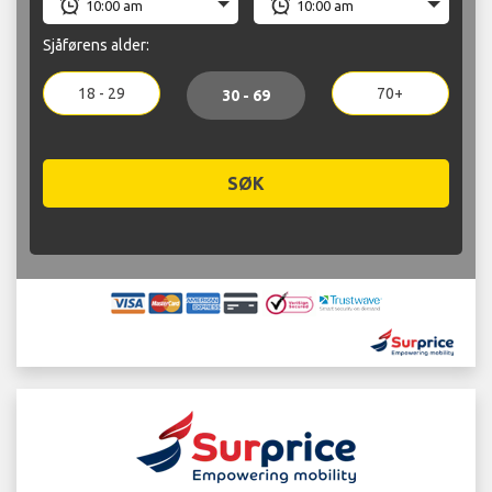
Sjåførens alder:
18 - 29
70+
30 - 69
SØK