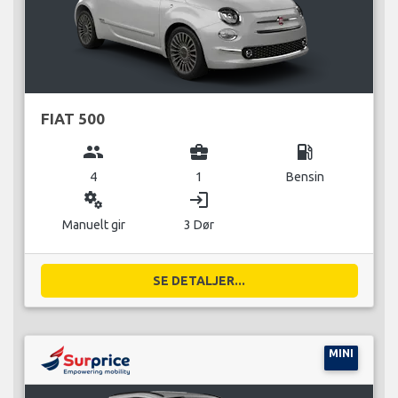
FIAT 500
group
business_center
local_gas_station
4
1
Bensin
miscellaneous_services
login
Manuelt gir
3 Dør
SE DETALJER...
MINI