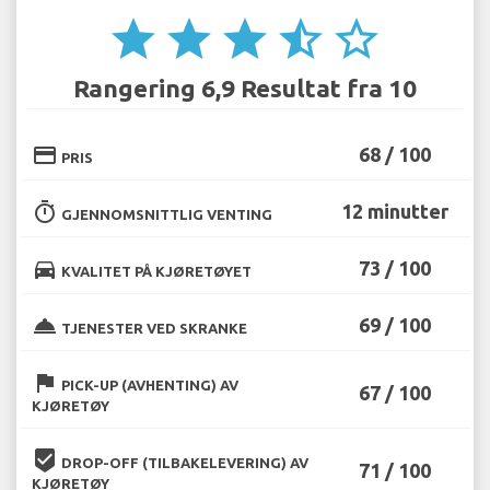
star
star
star
star_half
star_border
Rangering 6,9 Resultat fra 10
credit_card
68 / 100
PRIS
timer
12 minutter
GJENNOMSNITTLIG VENTING
directions_car
73 / 100
KVALITET PÅ KJØRETØYET
room_service
69 / 100
TJENESTER VED SKRANKE
flag
PICK-UP (AVHENTING) AV
67 / 100
KJØRETØY
beenhere
DROP-OFF (TILBAKELEVERING) AV
71 / 100
KJØRETØY