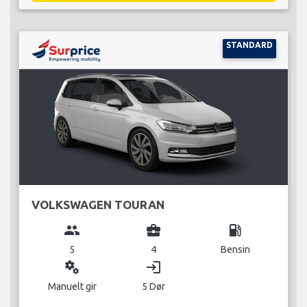
STANDARD
VOLKSWAGEN TOURAN
group
business_center
local_gas_station
5
4
Bensin
miscellaneous_services
login
Manuelt gir
5 Dør