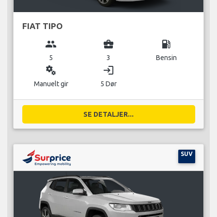
FIAT TIPO
group
business_center
local_gas_station
5
3
Bensin
miscellaneous_services
login
Manuelt gir
5 Dør
SE DETALJER...
SUV