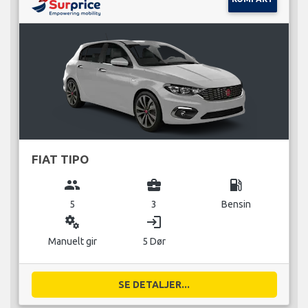
FIAT TIPO
group
business_center
local_gas_station
5
3
Bensin
miscellaneous_services
login
Manuelt gir
5 Dør
SE DETALJER...