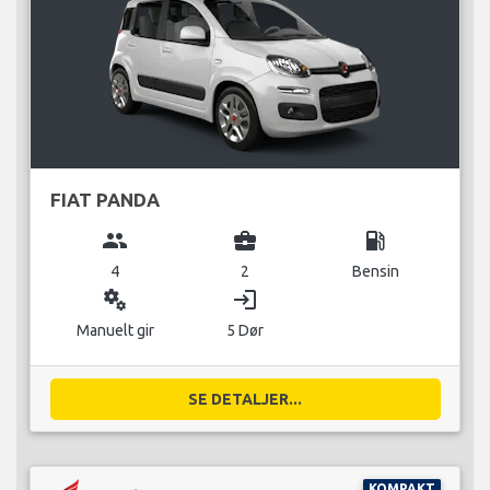
FIAT PANDA
group
business_center
local_gas_station
4
2
Bensin
miscellaneous_services
login
Manuelt gir
5 Dør
SE DETALJER...
KOMPAKT