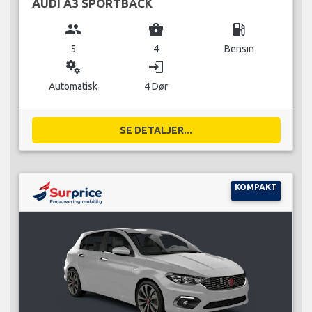
AUDI A3 SPORTBACK
group
business_center
local_gas_station
5
4
Bensin
miscellaneous_services
login
Automatisk
4 Dør
SE DETALJER...
KOMPAKT