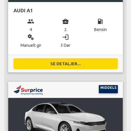
AUDI A1
group
business_center
local_gas_station
4
2
Bensin
miscellaneous_services
login
Manuelt gir
3 Dør
SE DETALJER...
MIDDELS