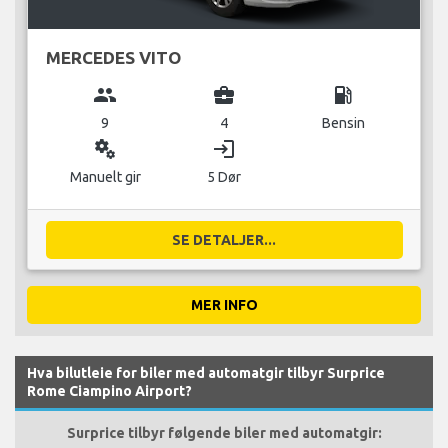
MERCEDES VITO
group
business_center
local_gas_station
9
4
Bensin
miscellaneous_services
login
Manuelt gir
5 Dør
SE DETALJER...
MER INFO
Hva bilutleie for biler med automatgir tilbyr Surprice
Rome Ciampino Airport?
Surprice tilbyr følgende biler med automatgir: