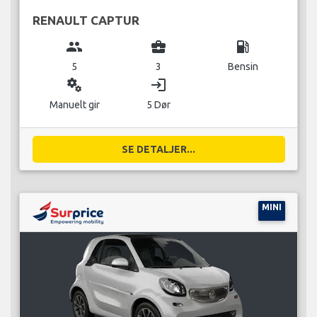
RENAULT CAPTUR
group
business_center
local_gas_station
5
3
Bensin
miscellaneous_services
login
Manuelt gir
5 Dør
SE DETALJER...
MINI