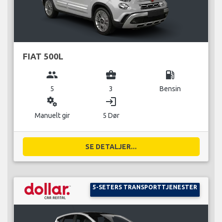
FIAT 500L
group
business_center
local_gas_station
5
3
Bensin
miscellaneous_services
login
Manuelt gir
5 Dør
SE DETALJER...
5-SETERS TRANSPORTTJENESTER