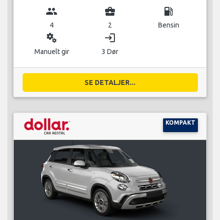
group
business_center
local_gas_station
4
2
Bensin
miscellaneous_services
login
Manuelt gir
3 Dør
SE DETALJER...
KOMPAKT