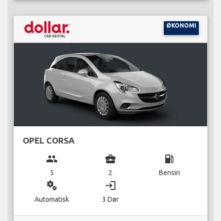
ØKONOMI
OPEL CORSA
group
business_center
local_gas_station
5
2
Bensin
miscellaneous_services
login
Automatisk
3 Dør