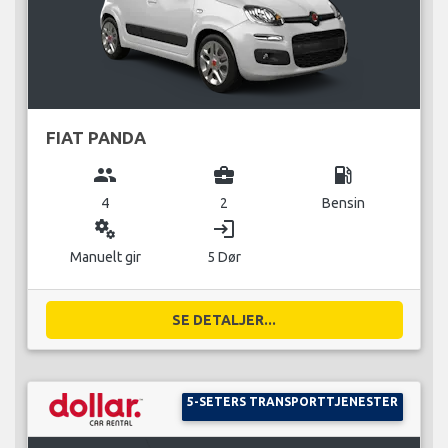
FIAT PANDA
group
business_center
local_gas_station
4
2
Bensin
miscellaneous_services
login
Manuelt gir
5 Dør
SE DETALJER...
5-SETERS TRANSPORTTJENESTER