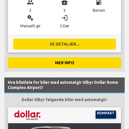
group
business_center
local_gas_station
5
3
Bensin
miscellaneous_services
login
Manuelt gir
5 Dør
SE DETALJER...
MER INFO
Hva bilutleie for biler med automatgir tilbyr Dollar Rome
Ciampino Airport?
Dollar tilbyr følgende biler med automatgir:
KOMPAKT