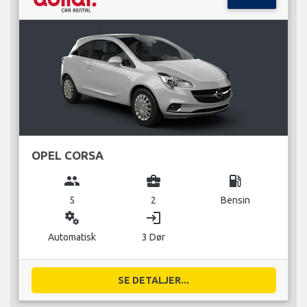
OPEL CORSA
group
business_center
local_gas_station
5
2
Bensin
miscellaneous_services
login
Automatisk
3 Dør
SE DETALJER...