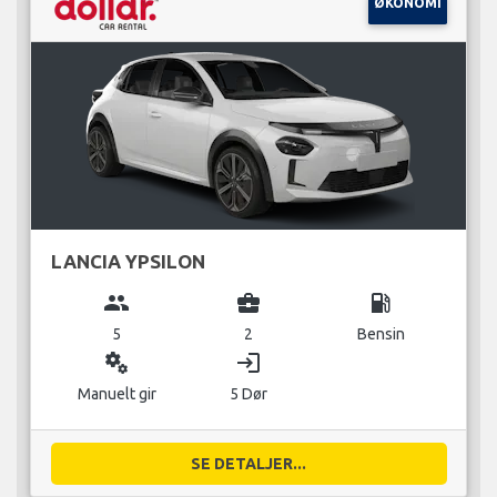
ØKONOMI
LANCIA YPSILON
group
business_center
local_gas_station
5
2
Bensin
miscellaneous_services
login
Manuelt gir
5 Dør
SE DETALJER...