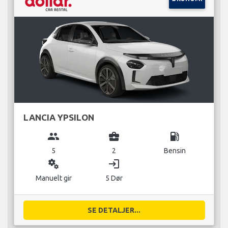
LANCIA YPSILON
group
business_center
local_gas_station
5
2
Bensin
miscellaneous_services
login
Manuelt gir
5 Dør
SE DETALJER...