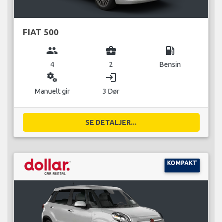
FIAT 500
group
business_center
local_gas_station
4
2
Bensin
miscellaneous_services
login
Manuelt gir
3 Dør
SE DETALJER...
KOMPAKT