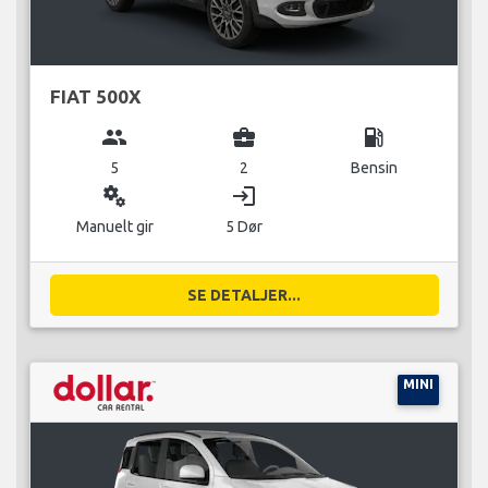
FIAT 500X
group
business_center
local_gas_station
5
2
Bensin
miscellaneous_services
login
Manuelt gir
5 Dør
SE DETALJER...
MINI