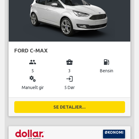
FORD C-MAX
group
business_center
local_gas_station
5
3
Bensin
miscellaneous_services
login
Manuelt gir
5 Dør
SE DETALJER...
ØKONOMI