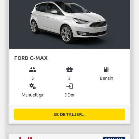
FORD C-MAX
group
business_center
local_gas_station
5
3
Bensin
miscellaneous_services
login
Manuelt gir
5 Dør
SE DETALJER...