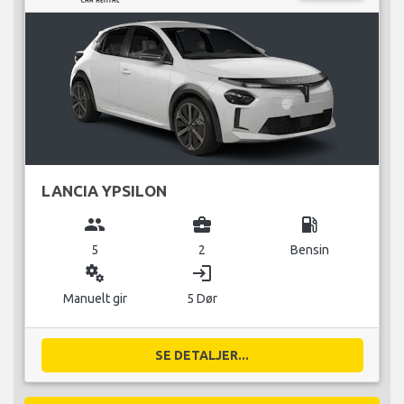
LANCIA YPSILON
group
business_center
local_gas_station
5
2
Bensin
miscellaneous_services
login
Manuelt gir
5 Dør
SE DETALJER...