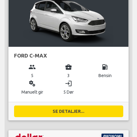
FORD C-MAX
group
business_center
local_gas_station
5
3
Bensin
miscellaneous_services
login
Manuelt gir
5 Dør
SE DETALJER...
ØKONOMI