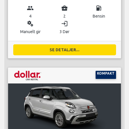
group
business_center
local_gas_station
4
2
Bensin
miscellaneous_services
login
Manuelt gir
3 Dør
SE DETALJER...
KOMPAKT