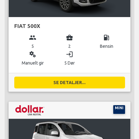
FIAT 500X
group
business_center
local_gas_station
5
2
Bensin
miscellaneous_services
login
Manuelt gir
5 Dør
SE DETALJER...
MINI