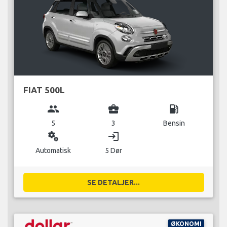
FIAT 500L
group
business_center
local_gas_station
5
3
Bensin
miscellaneous_services
login
Automatisk
5 Dør
SE DETALJER...
ØKONOMI