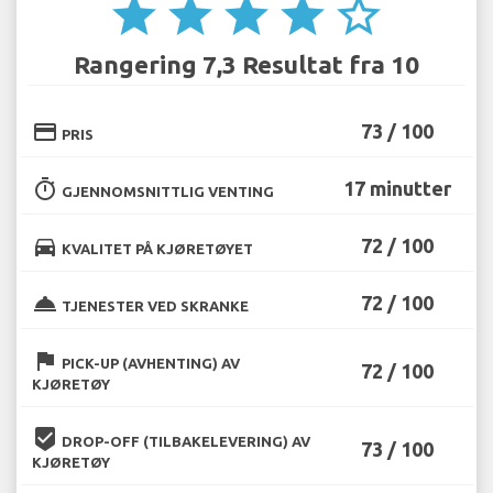
star
star
star
star
star_border
Rangering 7,3 Resultat fra 10
credit_card
73 / 100
PRIS
timer
17 minutter
GJENNOMSNITTLIG VENTING
directions_car
72 / 100
KVALITET PÅ KJØRETØYET
room_service
72 / 100
TJENESTER VED SKRANKE
flag
PICK-UP (AVHENTING) AV
72 / 100
KJØRETØY
beenhere
DROP-OFF (TILBAKELEVERING) AV
73 / 100
KJØRETØY