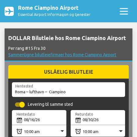
Rome Ciampino Airport
Essential Airport Informasjon og tjenester
DOLLAR Bilutleie hos Rome Ciampino Airport
Per rang #15 Fra 30
Sammenligne bilutleiefirmaer hos Rome Ciampino Airport
USLÅELIG BILUTLEIE
Hentested
Levering til samme sted
Hentedato
Returdato