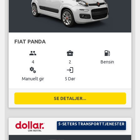
FIAT PANDA
group
business_center
local_gas_station
4
2
Bensin
miscellaneous_services
login
Manuelt gir
5 Dør
SE DETALJER...
5-SETERS TRANSPORTTJENESTER