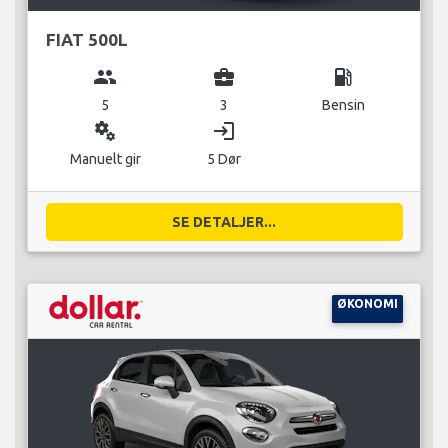
FIAT 500L
group
business_center
local_gas_station
5
3
Bensin
miscellaneous_services
login
Manuelt gir
5 Dør
SE DETALJER...
ØKONOMI