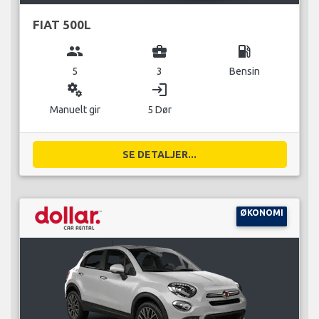
FIAT 500L
group
business_center
local_gas_station
5
3
Bensin
miscellaneous_services
login
Manuelt gir
5 Dør
SE DETALJER...
ØKONOMI