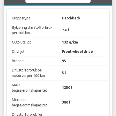
Kroppstype
Hatchback
Bykjøring drivstofforbruk
7.6 l
per 100 km
CO2-utslipp
132 g/km
Drivhjul
Front wheel drive
Brensel
95
Drivstofforbruk på
5 l
motorvei per 100 km
Maks
1250 l
bagasjeromskapasitet
Minimum
380 l
bagasjeromskapasitet
Drivstofforbruk for