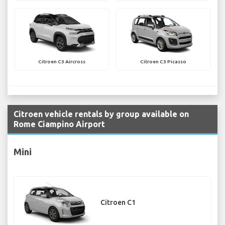
Citroen C3 Aircross
Citroen C3 Picasso
Citroen vehicle rentals by group available on
Rome Ciampino Airport
Mini
Citroen C1