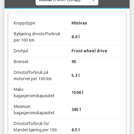
Kroppstype
Minivan
Bykjøring drivstofforbruk
8.6 l
per 100 km
Drivhjul
Front wheel drive
Brensel
95
Drivstofforbruk på
5.3 l
motorvei per 100 km
Maks
1506 l
bagasjeromskapasitet
Minimum
385 l
bagasjeromskapasitet
Drivstofforbruk for
blandet kjøring per 100
6.5 l