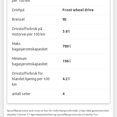
per 100 km
Drivhjul
Front wheel drive
Brensel
95
Drivstofforbruk på
3.8 l
motorvei per 100 km
Maks
780 l
bagasjeromskapasitet
Minimum
196 l
bagasjeromskapasitet
Drivstofforbruk for
blandet kjøring per 100
4.2 l
km
antall seter
4
Spesifikasjonene som vises er kun for informasjonsformål, vi kan ikke garantere den
eksakte Citroen C1 kjøretøymodellen og spesifikasjonene du vil motta. For