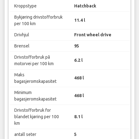
Kroppstype
Hatchback
Bykjøring drivstofforbruk
11.4 l
per 100 km
Drivhjul
Front wheel drive
Brensel
95
Drivstofforbruk på
6.2 l
motorvei per 100 km
Maks
468 l
bagasjeromskapasitet
Minimum
468 l
bagasjeromskapasitet
Drivstofforbruk for
blandet kjøring per 100
8.1 l
km
antall seter
5