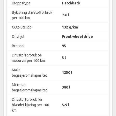
Kroppstype
Hatchback
Bykjøring drivstofforbruk
7.6 l
per 100 km
CO2-utslipp
132 g/km
Drivhjul
Front wheel drive
Brensel
95
Drivstofforbruk på
5 l
motorvei per 100 km
Maks
1250 l
bagasjeromskapasitet
Minimum
380 l
bagasjeromskapasitet
Drivstofforbruk for
blandet kjøring per 100
5.9 l
km