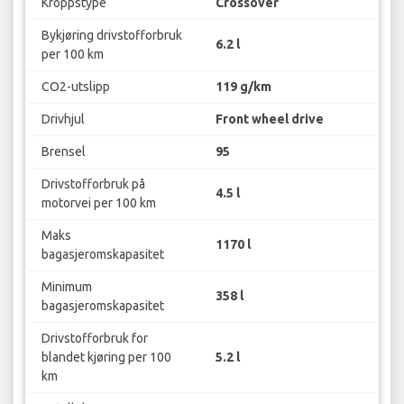
Kroppstype
Crossover
Bykjøring drivstofforbruk
6.2 l
per 100 km
CO2-utslipp
119 g/km
Drivhjul
Front wheel drive
Brensel
95
Drivstofforbruk på
4.5 l
motorvei per 100 km
Maks
1170 l
bagasjeromskapasitet
Minimum
358 l
bagasjeromskapasitet
Drivstofforbruk for
blandet kjøring per 100
5.2 l
km