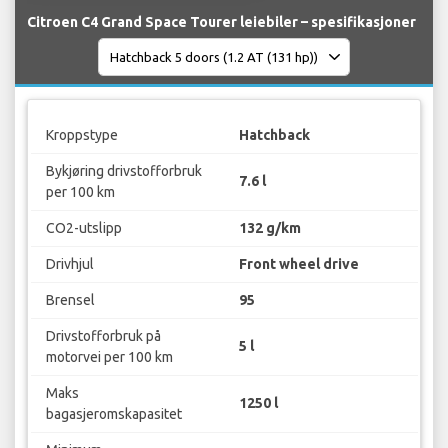
Citroen C4 Grand Space Tourer leiebiler – spesifikasjoner
Kroppstype
Hatchback
Bykjøring drivstofforbruk
7.6 l
per 100 km
CO2-utslipp
132 g/km
Drivhjul
Front wheel drive
Brensel
95
Drivstofforbruk på
5 l
motorvei per 100 km
Maks
1250 l
bagasjeromskapasitet