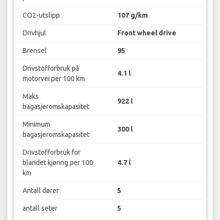
CO2-utslipp
107 g/km
Drivhjul
Front wheel drive
Brensel
95
Drivstofforbruk på
4.1 l
motorvei per 100 km
Maks
922 l
bagasjeromskapasitet
Minimum
300 l
bagasjeromskapasitet
Drivstofforbruk for
blandet kjøring per 100
4.7 l
km
Antall dører
5
antall seter
5