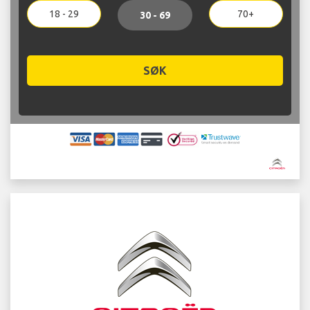
18 - 29
70+
30 - 69
SØK