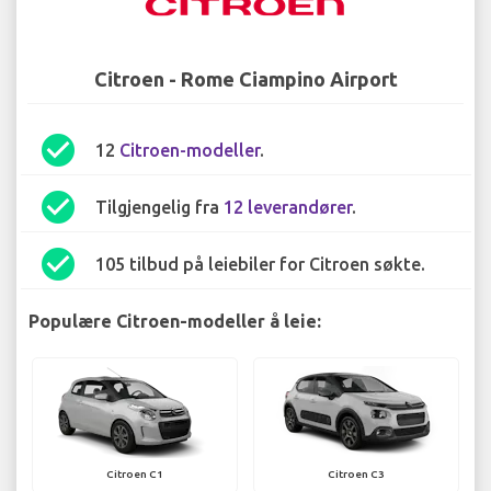
Citroen - Rome Ciampino Airport
check_circle
12
Citroen-modeller
.
check_circle
Tilgjengelig fra
12 leverandører
.
check_circle
105 tilbud på leiebiler for Citroen søkte.
Populære Citroen-modeller å leie:
Citroen C1
Citroen C3