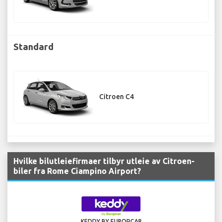
Standard
Citroen C4
Hvilke bilutleiefirmaer tilbyr utleie av Citroen-
biler fra Rome Ciampino Airport?
KEDDY BY EUROPCAR