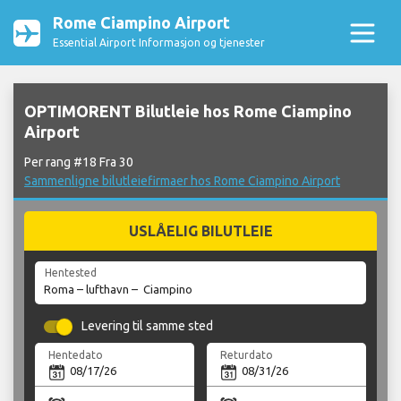
Rome Ciampino Airport
Essential Airport Informasjon og tjenester
OPTIMORENT Bilutleie hos Rome Ciampino
Airport
Per rang #18 Fra 30
Sammenligne bilutleiefirmaer hos Rome Ciampino Airport
USLÅELIG BILUTLEIE
Hentested
Levering til samme sted
Hentedato
Returdato