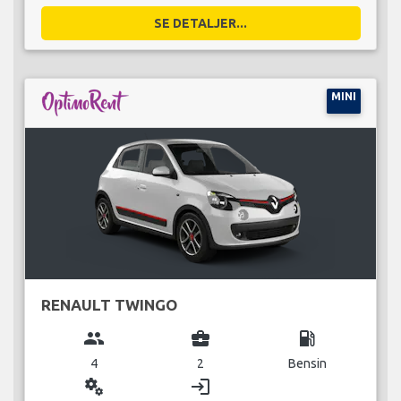
SE DETALJER...
MINI
RENAULT TWINGO
group
business_center
local_gas_station
4
2
Bensin
miscellaneous_services
login