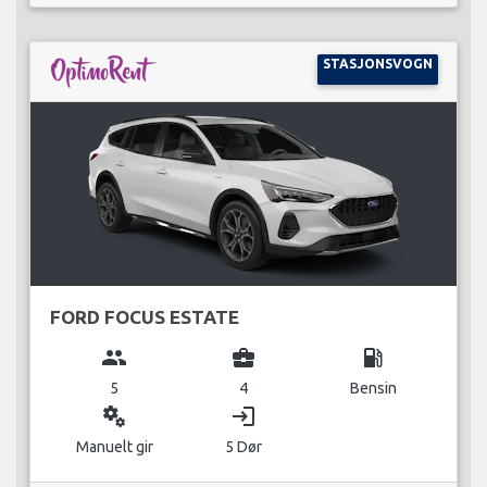
STASJONSVOGN
FORD FOCUS ESTATE
group
business_center
local_gas_station
5
4
Bensin
miscellaneous_services
login
Manuelt gir
5 Dør