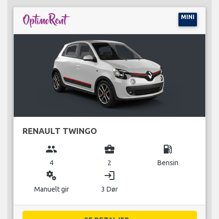
MINI
RENAULT TWINGO
group
business_center
local_gas_station
4
2
Bensin
miscellaneous_services
login
Manuelt gir
3 Dør