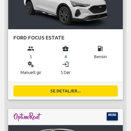
FORD FOCUS ESTATE
group
business_center
local_gas_station
5
4
Bensin
miscellaneous_services
login
Manuelt gir
5 Dør
SE DETALJER...
MINI