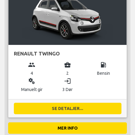
RENAULT TWINGO
group
business_center
local_gas_station
4
2
Bensin
miscellaneous_services
login
Manuelt gir
3 Dør
SE DETALJER...
MER INFO