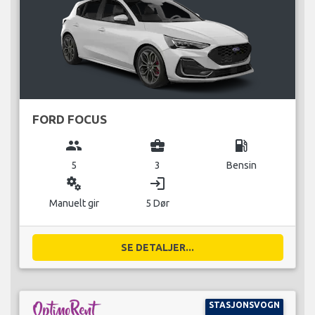
FORD FOCUS
group
business_center
local_gas_station
5
3
Bensin
miscellaneous_services
login
Manuelt gir
5 Dør
SE DETALJER...
STASJONSVOGN