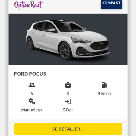
KOMPAKT
FORD FOCUS
group
business_center
local_gas_station
5
3
Bensin
miscellaneous_services
login
Manuelt gir
5 Dør
SE DETALJER...