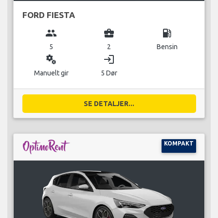
FORD FIESTA
group
business_center
local_gas_station
5
2
Bensin
miscellaneous_services
login
Manuelt gir
5 Dør
SE DETALJER...
KOMPAKT