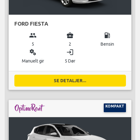
FORD FIESTA
group
business_center
local_gas_station
5
2
Bensin
miscellaneous_services
login
Manuelt gir
5 Dør
SE DETALJER...
KOMPAKT