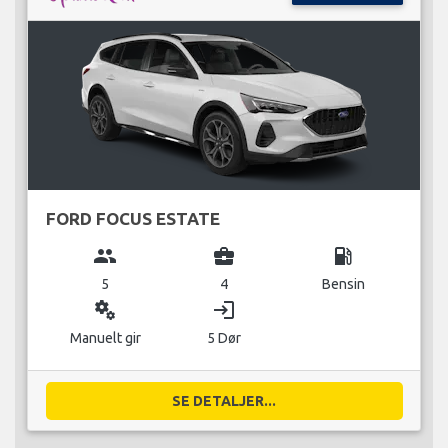
FORD FOCUS ESTATE
group
business_center
local_gas_station
5
4
Bensin
miscellaneous_services
login
Manuelt gir
5 Dør
SE DETALJER...