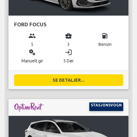
FORD FOCUS
group
business_center
local_gas_station
5
3
Bensin
miscellaneous_services
login
Manuelt gir
5 Dør
SE DETALJER...
STASJONSVOGN