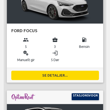
FORD FOCUS
group
business_center
local_gas_station
5
3
Bensin
miscellaneous_services
login
Manuelt gir
5 Dør
SE DETALJER...
STASJONSVOGN