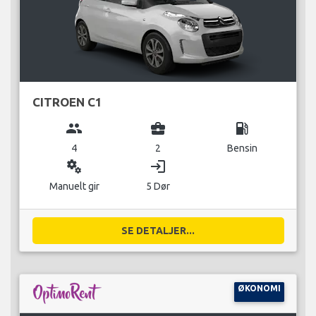
CITROEN C1
group
business_center
local_gas_station
4
2
Bensin
miscellaneous_services
login
Manuelt gir
5 Dør
SE DETALJER...
ØKONOMI