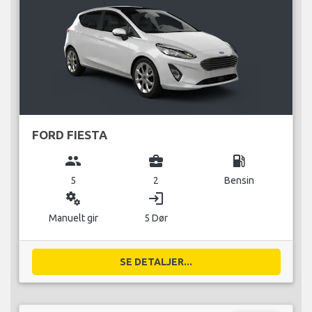
FORD FIESTA
group
business_center
local_gas_station
5
2
Bensin
miscellaneous_services
login
Manuelt gir
5 Dør
SE DETALJER...