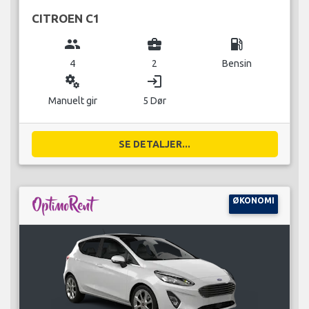
CITROEN C1
group
business_center
local_gas_station
4
2
Bensin
miscellaneous_services
login
Manuelt gir
5 Dør
SE DETALJER...
ØKONOMI