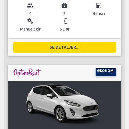
group
business_center
local_gas_station
4
2
Bensin
miscellaneous_services
login
Manuelt gir
5 Dør
SE DETALJER...
ØKONOMI