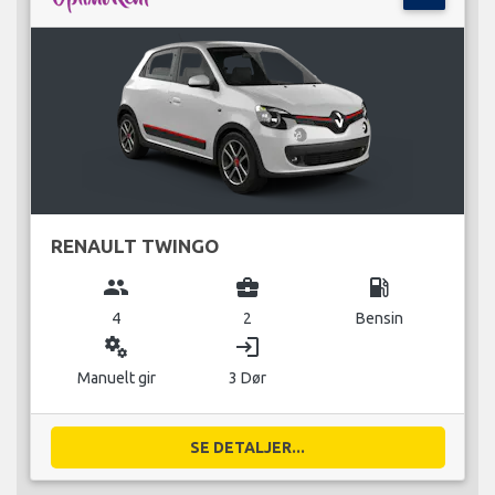
RENAULT TWINGO
group
business_center
local_gas_station
4
2
Bensin
miscellaneous_services
login
Manuelt gir
3 Dør
SE DETALJER...