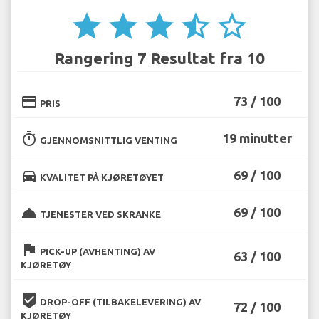
star
star
star
star_half
star_border
Rangering 7 Resultat fra 10
credit_card
73 / 100
PRIS
timer
19 minutter
GJENNOMSNITTLIG VENTING
directions_car
69 / 100
KVALITET PÅ KJØRETØYET
room_service
69 / 100
TJENESTER VED SKRANKE
flag
PICK-UP (AVHENTING) AV
63 / 100
KJØRETØY
beenhere
DROP-OFF (TILBAKELEVERING) AV
72 / 100
KJØRETØY