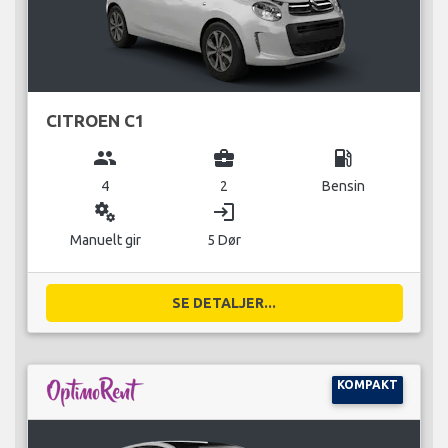
CITROEN C1
group
business_center
local_gas_station
4
2
Bensin
miscellaneous_services
login
Manuelt gir
5 Dør
SE DETALJER...
KOMPAKT