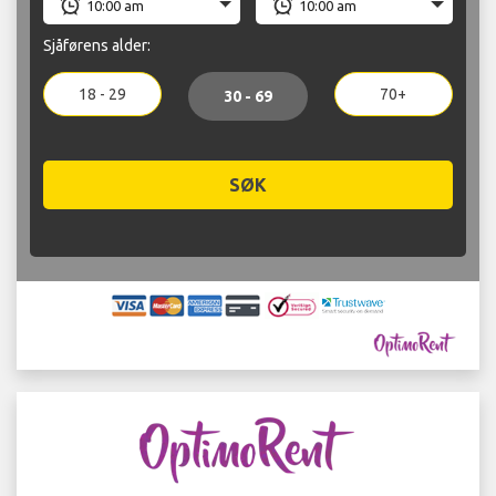
Sjåførens alder:
18 - 29
70+
30 - 69
SØK