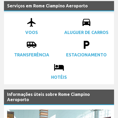
Serviços em Rome Ciampino Aeroporto
airplanemode_active
drive_eta
VOOS
ALUGUER DE CARROS
airport_shuttle
local_parking
TRANSFERÊNCIA
ESTACIONAMENTO
local_hotel
HOTÉIS
Informações úteis sobre Rome Ciampino
Aeroporto