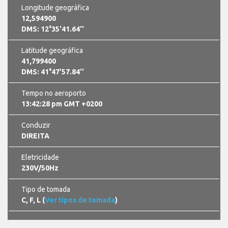
Longitude geográfica
12,594900
DMS: 12°35'41.64''
Latitude geográfica
41,799400
DMS: 41°47'57.84''
Tempo no aeroporto
13:42:29 pm GMT +0200
Conduzir
DIREITA
Eletricidade
230V/50Hz
Tipo de tomada
C, F, L (
Ver tipos de tomada
)