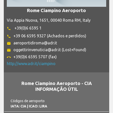
Rome Ciampino Aeroporto
Via Appia Nuova, 1651, 00040 Roma RM, Italy
+39(0)6 6595 1
phone
+39 06 6595 9327 (Achados e perdidos)
phone
aeroportidiroma@adr.it
email
oggettirinvenuticia@adr.it (Lost+Found)
email
+39(0)6 6595 5707 (fax)
call_end
http://www.adr.it/ciampino
Rome Ciampino Aeroporto - CIA
INFORMAÇÃO ÚTIL
Códigos de aeroporto
IATA: CIA
| ICAO: LIRA