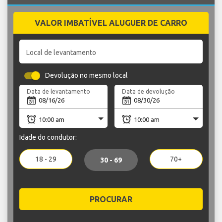
VALOR IMBATÍVEL ALUGUER DE CARRO
Local de levantamento
Devolução no mesmo local
Data de levantamento
Data de devolução
Idade do condutor:
18 - 29
70+
30 - 69
PROCURAR